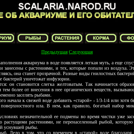
Предыдущая
Следующая
аполнения аквариума в воде появляется легкая муть, а еще спу
и занесены с растениями, и тех, которые попали из воздуха. Э
тляясь, она станет прозрачной. Разные виды гнилостных бактер
е бактерий уничтожат инфузории.
ся: он становится слегка желтоватым. Так начинается образ
 и тем более от внесения в нее органических веществ, вызыва
ременно заселять рыбами.
о начала к свежей воде добавить «старой» - 1/3-1/4 или хотя б
 поверхностного ила. В нем, как правило, богатый набор м
 условиях незначительной ее подмены во время чистки уже зас
шо растущими растениями, не перенаселенный рыбой, которую
ой уснувшей рыбы.
рыб. Дело в том, что со временем в «старой» воде благодаря