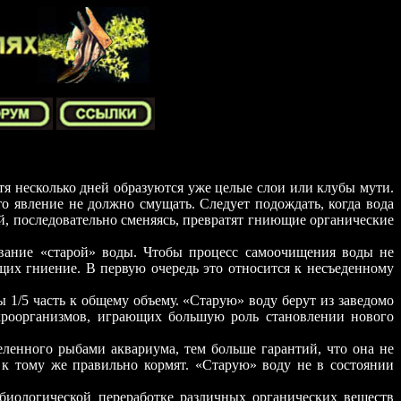
стя несколько дней образуются уже целые слои или клубы мути.
то явление не должно смущать. Следует подождать, когда вода
ий, последовательно сменяясь, превратят гниющие органические
ование «старой» воды. Чтобы процесс самоочищения воды не
ющих гниение. В первую очередь это относится к несъеденному
ы 1/5 часть к общему объему. «Старую» воду берут из заведомо
икроорганизмов, играющих большую роль становлении нового
еленного рыбами аквариума, тем больше гарантий, что она не
 к тому же правильно кормят. «Старую» воду не в состоянии
 биологической переработке различных органических веществ