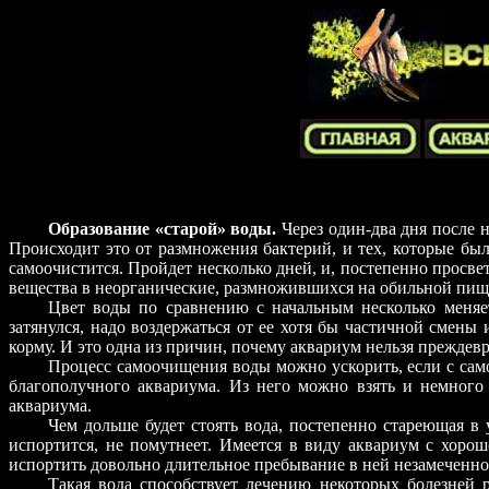
Образование «старой» воды.
Через один-два дня после н
Происходит это от размножения бактерий, и тех, которые был
самоочистится. Пройдет несколько дней, и, постепенно просве
вещества в неорганические, размножившихся на обильной пищ
Цвет воды по сравнению с начальным несколько меняет
затянулся, надо воздержаться от ее хотя бы частичной смены
корму. И это одна из причин, почему аквариум нельзя преждев
Процесс самоочищения воды можно ускорить, если с самог
благополучного аквариума. Из него можно взять и немного
аквариума.
Чем дольше будет стоять вода, постепенно стареющая в
испортится, не помутнеет. Имеется в виду аквариум с хоро
испортить довольно длительное пребывание в ней незамеченн
Такая вода способствует лечению некоторых болезней 