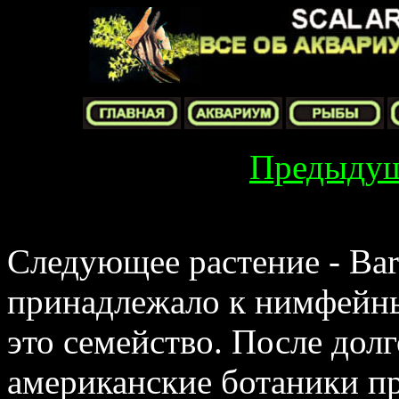
Предыду
Следующее растение - Barc
принадлежало к нимфейнь
это семейство. После дол
американские ботаники п